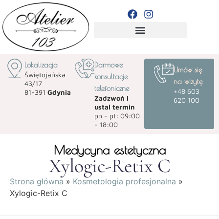
ZABIEGI WG DOLEGLIWOŚCI
Lokalizacja
Darmowe
Umów się
Świętojańska
konsultacje
na wizytę
43/17
telefoniczne
+48 603
81-391
Gdynia
Zadzwoń i
620 100
ustal termin
pn - pt: 09:00
- 18:00
Medycyna estetyczna
Xylogic-Retix C
Strona główna
»
Kosmetologia profesjonalna
»
Xylogic-Retix C