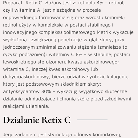
Preparat Retix C złożony jest z: retinolu 4% – retinol,
czyli witamina A, jest niezbędna w procesie
odpowiedniego formowania się oraz wzrostu komórek;
retinol użyty w kompleksie w postaci stabilnego i
innowacyjnego kompleksu polimerowego Matrix wykazuje
wydłużoną i zwiększoną penetrację w głąb skóry, przy
jednoczesnym zminimalizowaniu stężenia (zmniejsza to
ryzyko podrażnień); witaminy C 8% – w stabilnej postaci
lewoskrętnego steroizomeru kwasu askorbinowego;
witamina C, inaczej kwas askorbinowy lub
dehydroaskorbinowy, bierze udział w syntezie kolagenu,
który jest podstawowym składnikiem skóry;
antyoksydantów 30% – wykazują wyjątkowo skuteczne
działanie odmładzające i chronią skórę przed szkodliwymi
reakcjami utleniania.
Działanie Retix C
Jego zadaniem jest stymulacja odnowy komórkowej,