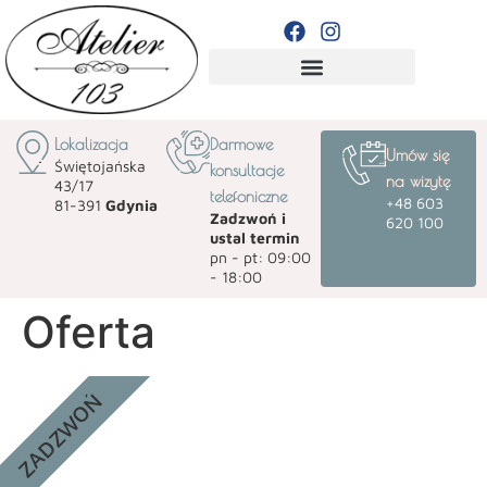
ZABIEGI WG DOLEGLIWOŚCI
Lokalizacja
Darmowe
Umów się
Świętojańska
konsultacje
na wizytę
43/17
telefoniczne
+48 603
81-391
Gdynia
Zadzwoń i
620 100
ustal termin
pn - pt: 09:00
- 18:00
Oferta
ZADZWOŃ