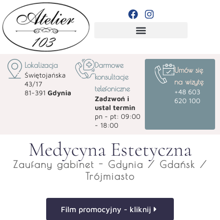
ZABIEGI WG DOLEGLIWOŚCI
Lokalizacja
Darmowe
Umów się
Świętojańska
konsultacje
na wizytę
43/17
telefoniczne
+48 603
81-391
Gdynia
Zadzwoń i
620 100
ustal termin
pn - pt: 09:00
- 18:00
Medycyna Estetyczna
Zaufany gabinet - Gdynia / Gdańsk /
Trójmiasto
Film promocyjny - kliknij