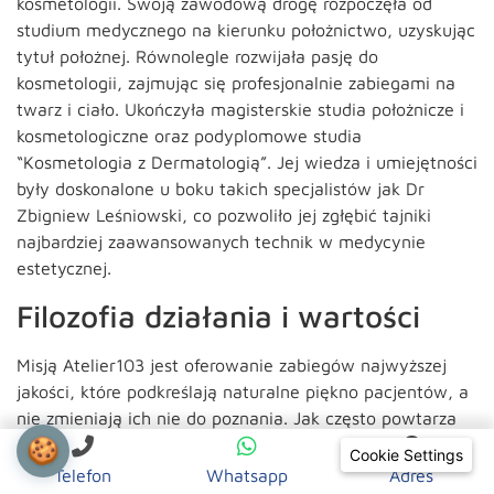
kosmetologii. Swoją zawodową drogę rozpoczęła od
studium medycznego na kierunku położnictwo, uzyskując
tytuł położnej. Równolegle rozwijała pasję do
kosmetologii, zajmując się profesjonalnie zabiegami na
twarz i ciało. Ukończyła magisterskie studia położnicze i
kosmetologiczne oraz podyplomowe studia
“Kosmetologia z Dermatologią”. Jej wiedza i umiejętności
były doskonalone u boku takich specjalistów jak Dr
Zbigniew Leśniowski, co pozwoliło jej zgłębić tajniki
najbardziej zaawansowanych technik w medycynie
estetycznej.
Filozofia działania i wartości
Misją Atelier103 jest oferowanie zabiegów najwyższej
jakości, które podkreślają naturalne piękno pacjentów, a
nie zmieniają ich nie do poznania. Jak często powtarza
założycielka: “Moją dewizą jest pomagać, ale nie
🍪
Cookie Settings
szkodzić, dlatego uważam, że umiar we wszystkim jest
Telefon
Whatsapp
Adres