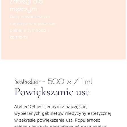
Zabiegi dla
mężczyzn
Dają nowoczesnym
mężczyznom poczucie
pełnej intymności i
komfortu
Bestseller - 500 zł / 1 ml
Powiększanie ust
Atelier103 jest jednym z najczęściej
wybieranych gabinetów medycyny estetycznej
w zakresie powiększania ust. Popularność
zabiegu pozwala nam oferować go w bardzo